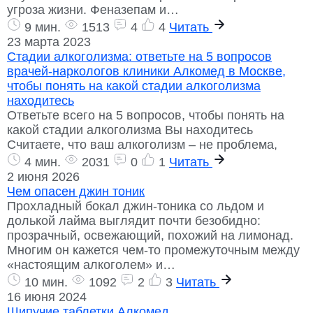
угроза жизни. Феназепам и…
9 мин.
1513
4
4
Читать
23 марта 2023
Стадии алкоголизма: ответьте на 5 вопросов
врачей-наркологов клиники Алкомед в Москве,
чтобы понять на какой стадии алкоголизма
находитесь
Ответьте всего на 5 вопросов, чтобы понять на
какой стадии алкоголизма Вы находитесь
Считаете, что ваш алкоголизм – не проблема,
4 мин.
2031
0
1
Читать
2 июня 2026
Чем опасен джин тоник
Прохладный бокал джин-тоника со льдом и
долькой лайма выглядит почти безобидно:
прозрачный, освежающий, похожий на лимонад.
Многим он кажется чем-то промежуточным между
«настоящим алкоголем» и…
10 мин.
1092
2
3
Читать
16 июня 2024
Шипучие таблетки Алкомед