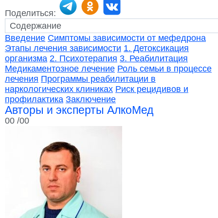
Поделиться:
Введение
Симптомы зависимости от мефедрона
Этапы лечения зависимости
1. Детоксикация
организма
2. Психотерапия
3. Реабилитация
Медикаментозное лечение
Роль семьи в процессе
лечения
Программы реабилитации в
наркологических клиниках
Риск рецидивов и
профилактика
Заключение
Авторы и эксперты АлкоМед
00
/00