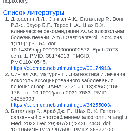
наркологу.
Список литературы
Джофлин Л.Л., Сингал А.К., Баталлер Р., Вонг
Р.Дж., Зауэр Б.Г., Терро Н.А., Шах В.Х.
Клинические рекомендации ACG: алкогольная
болезнь печени. Am J Gastroenterol. 2024 янв.
1;119(1):30-54. doi:
10.14309/ajg.0000000000002572. Epub 2023
сент. 1. PMID: 38174913; PMCID:
PMC11040545.
https://pubmed.ncbi.nlm.nih.gov/38174913/
Сингал АК, Матурин П. Диагностика и лечение
алкоголь-ассоциированного заболевания
печени: обзор. JAMA. 2021 Jul 13;326(2):165-
176. doi: 10.1001/jama.2021.7683. PMID:
34255003.
https://pubmed.ncbi.nlm.nih.gov/34255003/
Баталлер Р., Араб Дж. П., Шах В. Х. Гепатит,
связанный с употреблением алкоголя. N Engl J
Med. 2022 Dec 29;387(26):2436-2448. doi:
10.1056/NEJMra2207599. PMID: 36577100.