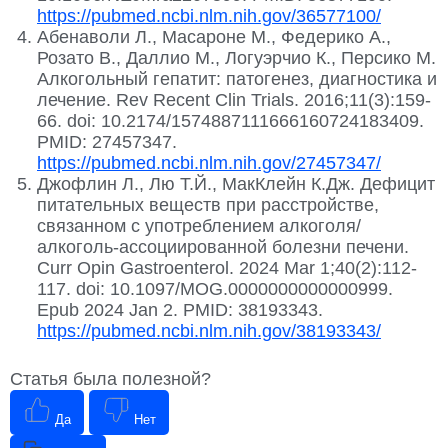
https://pubmed.ncbi.nlm.nih.gov/36577100/
Абенаволи Л., Масароне М., Федерико А.,
Розато В., Даллио М., Логуэрчио К., Персико М.
Алкогольный гепатит: патогенез, диагностика и
лечение. Rev Recent Clin Trials. 2016;11(3):159-
66. doi: 10.2174/1574887111666160724183409.
PMID: 27457347.
https://pubmed.ncbi.nlm.nih.gov/27457347/
Джофлин Л., Лю Т.Й., МакКлейн К.Дж. Дефицит
питательных веществ при расстройстве,
связанном с употреблением алкоголя/
алкоголь-ассоциированной болезни печени.
Curr Opin Gastroenterol. 2024 Mar 1;40(2):112-
117. doi: 10.1097/MOG.0000000000000999.
Epub 2024 Jan 2. PMID: 38193343.
https://pubmed.ncbi.nlm.nih.gov/38193343/
Статья была полезной?
Да
Нет