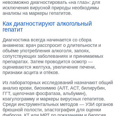
невозможно диагностировать «на глаз»: для
исключения вирусной природы необходимы
анализы на маркеры гепатитов.
Как диагностируют алкогольный
гепатит
Диагностика всегда начинается со сбора
анамнеза: врач расспросит о длительности и
объёме употребления алкоголя, запоях,
сопутствующих заболеваниях и принимаемых
препаратах. Затем проводится осмотр —
оцениваются желтуха, увеличение печени,
признаки асцита и отёков.
Из лабораторных исследований назначают общий
анализ крови, биохимию (АЛТ, АСТ, билирубин,
ГГТ, щелочная фосфатаза, альбумин),
коагулограмму и маркеры вирусных гепатитов.
Среди инструментальных методов — УЗИ органов
брюшной полости, эластография для оценки
фиброза, КТ или МРТ по показаниям и биопсия