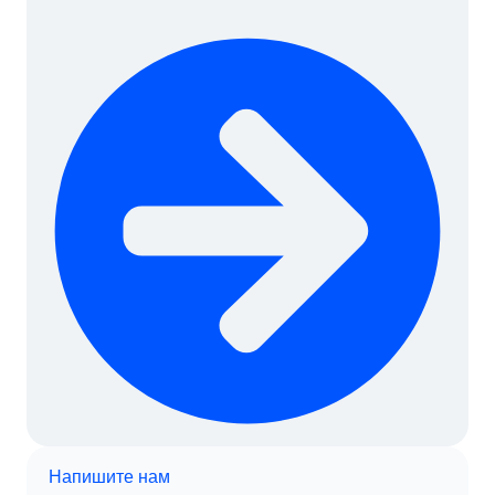
К
О
М
Е
Д
В
М
О
С
К
В
Е
Напишите нам