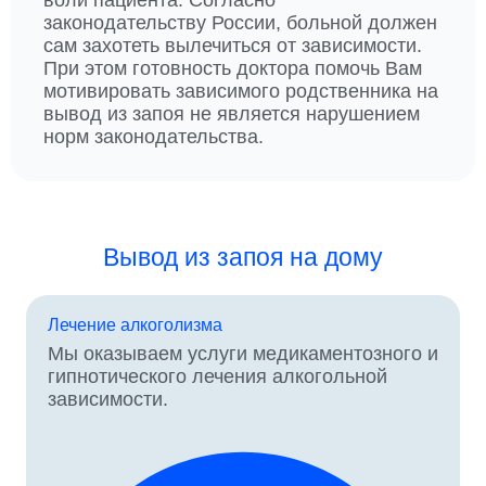
воли пациента. Согласно
И
законодательству России, больной должен
А
сам захотеть вылечиться от зависимости.
Л
При этом готовность доктора помочь Вам
К
мотивировать зависимого родственника на
О
вывод из запоя не является нарушением
Г
норм законодательства.
О
Л
И
К
О
Вывод из запоя на дому
В
?
Р
Лечение алкоголизма
А
С
Мы оказываем услуги медикаментозного и
С
гипнотического лечения алкогольной
К
зависимости.
А
З
Ы