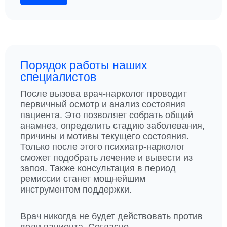
,
Е
П
Т
О
К
К
И
О
О
Т
Т
Порядок работы наших
О
С
специалистов
Р
П
Ы
После вызова врач-нарколог проводит
И
М
первичный осмотр и анализ состояния
Р
Р
пациента. Это позволяет собрать общий
Т
У
анамнез, определить стадию заболевания,
Н
Ш
причины и мотивы текущего состояния.
О
А
Только после этого психиатр-нарколог
Г
Т
сможет подобрать лечение и вывести из
О
С
запоя. Также консультация в период
Я
ремиссии станет мощнейшим
С
инструментом поддержки.
Е
М
Врач никогда не будет действовать против
Ь