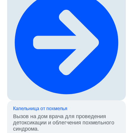
В
А
Ю
Т
Н
А
Р
К
О
Л
О
Г
И
К
Л
И
Н
И
Капельница от похмелья
К
Вызов на дом врача для проведения
И
детоксикации и облегчения похмельного
А
синдрома.
Л