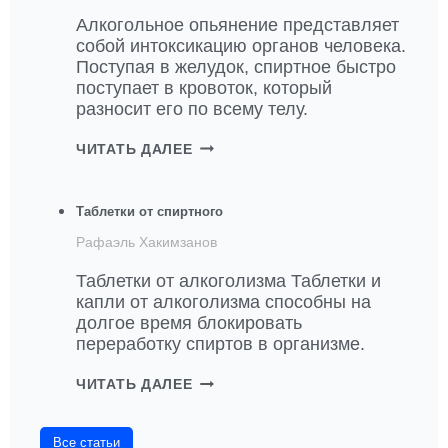
Алкогольное опьянение представляет
собой интоксикацию органов человека.
Поступая в желудок, спиртное быстро
поступает в кровоток, который
разносит его по всему телу.
Н
ЧИТАТЬ ДАЛЕЕ
А
З
О
Таблетки от спиртного
В
Рафаэль Хакимзанов
Ё
Т
Таблетки от алкоголизма Таблетки и
Е
капли от алкоголизма способны на
5
долгое время блокировать
П
переработку спиртов в организме.
Р
И
Т
ЧИТАТЬ ДАЛЕЕ
Ч
А
И
Б
Н
Все статьи
Л