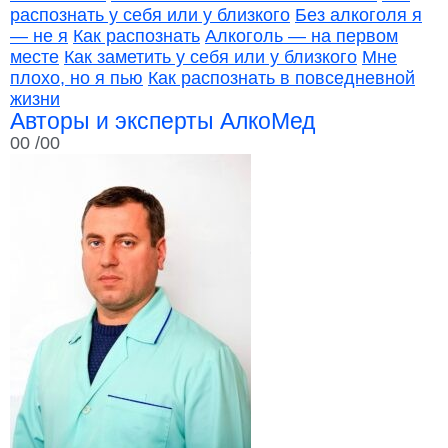
распознать у себя или у близкого
Без алкоголя я
— не я
Как распознать
Алкоголь — на первом
месте
Как заметить у себя или у близкого
Мне
плохо, но я пью
Как распознать в повседневной
жизни
Авторы и эксперты АлкоМед
00
/00