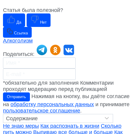
Статья была полезной?
Да
Нет
Ссылка
Алкоголизм
Поделиться:
*обязательно для заполнения
Комментарии
проходят модерацию перед публикацией
Нажимая на кнопку, вы даёте согласие
Отправить
на
обработку персональных данных
и принимаете
пользовательское соглашение
.
Не знаю меры
Как распознать в жизни
Сколько
пить можно
Выпиваю все больше и больше
Как