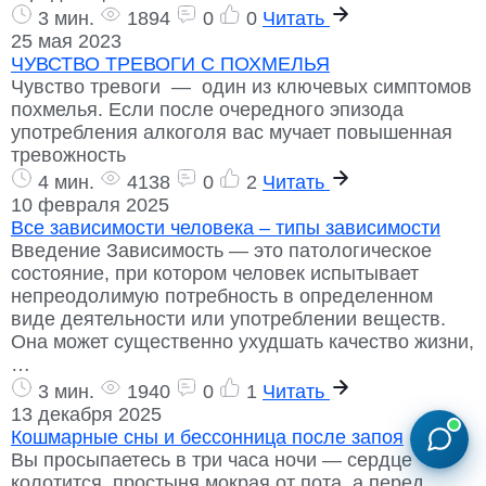
3 мин.
1894
0
0
Читать
25 мая 2023
ЧУВСТВО ТРЕВОГИ С ПОХМЕЛЬЯ
Чувство тревоги — один из ключевых симптомов
похмелья. Если после очередного эпизода
употребления алкоголя вас мучает повышенная
тревожность
4 мин.
4138
0
2
Читать
10 февраля 2025
Все зависимости человека – типы зависимости
Введение Зависимость — это патологическое
состояние, при котором человек испытывает
непреодолимую потребность в определенном
виде деятельности или употреблении веществ.
Она может существенно ухудшать качество жизни,
…
3 мин.
1940
0
1
Читать
13 декабря 2025
Кошмарные сны и бессонница после запоя
Вы просыпаетесь в три часа ночи — сердце
колотится, простыня мокрая от пота, а перед