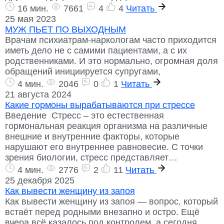
16 мин.
7661
4
4
Читать
25 мая 2023
МУЖ ПЬЕТ ПО ВЫХОДНЫМ
Врачам психиатрам-наркологам часто приходится
иметь дело не с самими пациентами, а с их
родственниками. И это нормально, огромная доля
обращений инициируется супругами,
4 мин.
2046
0
1
Читать
21 августа 2024
Какие гормоны вырабатываются при стрессе
Введение Стресс – это естественная
гормональная реакция организма на различные
внешние и внутренние факторы, которые
нарушают его внутреннее равновесие. С точки
зрения биологии, стресс представляет…
4 мин.
2776
2
11
Читать
25 декабря 2025
Как вывести женщину из запоя
Как вывести женщину из запоя — вопрос, который
встаёт перед родными внезапно и остро. Ещё
вчера всё казалось под контролем, а сегодня