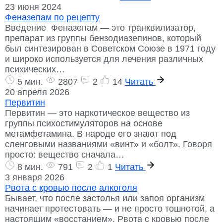
23 июня 2024
Феназепам по рецепту
Введение Феназепам — это транквилизатор,
препарат из группы бензодиазепинов, который
был синтезирован в Советском Союзе в 1971 году
и широко используется для лечения различных
психических…
5 мин.
2807
2
14
Читать
20 апреля 2026
Первитин
Первитин — это наркотическое вещество из
группы психостимуляторов на основе
метамфетамина. В народе его знают под
сленговыми названиями «винт» и «болт». Говоря
просто: вещество сначала…
8 мин.
791
2
1
Читать
3 января 2026
Рвота с кровью после алкоголя
Бывает, что после застолья или запоя организм
начинает протестовать — и не просто тошнотой, а
настоящим «восстанием». Рвота с кровью после