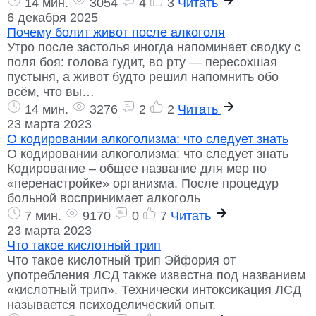
14 мин.
3054
4
3
Читать
6 декабря 2025
Почему болит живот после алкоголя
Утро после застолья иногда напоминает сводку с
поля боя: голова гудит, во рту — пересохшая
пустыня, а живот будто решил напомнить обо
всём, что вы…
14 мин.
3276
2
2
Читать
23 марта 2023
О кодировании алкоголизма: что следует знать
О кодировании алкоголизма: что следует знать
Кодирование – общее название для мер по
«перенастройке» организма. После процедур
больной воспринимает алкоголь
7 мин.
9170
0
7
Читать
23 марта 2023
Что такое кислотный трип
Что такое кислотный трип Эйфория от
употребления ЛСД также известна под названием
«кислотный трип». Технически интоксикация ЛСД
называется психоделический опыт.