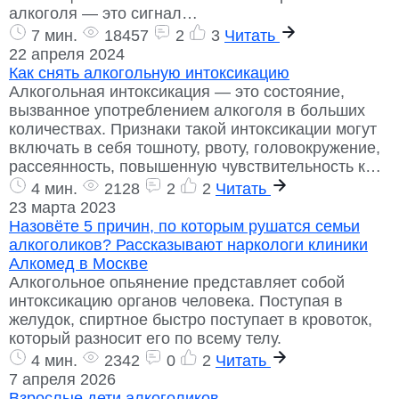
алкоголя — это сигнал…
7 мин.
18457
2
3
Читать
22 апреля 2024
Как снять алкогольную интоксикацию
Алкогольная интоксикация — это состояние,
вызванное употреблением алкоголя в больших
количествах. Признаки такой интоксикации могут
включать в себя тошноту, рвоту, головокружение,
рассеянность, повышенную чувствительность к…
4 мин.
2128
2
2
Читать
23 марта 2023
Назовёте 5 причин, по которым рушатся семьи
алкоголиков? Рассказывают наркологи клиники
Алкомед в Москве
Алкогольное опьянение представляет собой
интоксикацию органов человека. Поступая в
желудок, спиртное быстро поступает в кровоток,
который разносит его по всему телу.
4 мин.
2342
0
2
Читать
7 апреля 2026
Взрослые дети алкоголиков