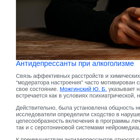
Антидепрессанты при алкоголизме
Связь аффективных расстройств и химических
“модератора настроения” часто мотивирован 
свое состояние.
Можгинский Ю. Б.
указывает н
встречается как в условиях психиатрической, 
Действительно, была установлена общность н
исследователи определили сходство в наруше
целесообразность включения в программы леч
так и с серотониновой системами нейромедиа
К преимуществам антидепрессантов относят 