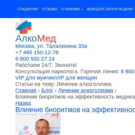
Перейти
к
CТАЦИОНАР
ОТЗЫВЫ
О КЛИНИКЕ
ВЫВОД ИЗ ЗАПОЯ НА ДОМУ
содержимому
Алко
Мед
Москва, ул. Талалихина 33а
+7 495 150-12-78
8 800 500 27 24
Работаем 24/7. Звоните!
Консультация нарколога. Горячая линия:
8 800
VIP для мужчин
VIP для женщин
Статьи на тему: Лечение алкоголизма
Главная
›
Блог
›
Лечение алкоголизма
›
Влияние биоритмов на эффективность медика
Назад
Влияние биоритмов на эффективнос