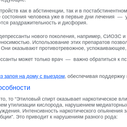
ойств как в абстиненции, так и в постабстинентном 
 состояния человека уже в первые дни лечения — у
ются раздражительность и дисфория.
депрессанты нового поколения, например, СИОЗС 
носимостью. Использование этих препаратов позвол
 Они оказывают противотревожное, успокаивающее, 
ессанты может только врач — важно обратиться к пс
з запоя на дому с выездом
, обеспечивая поддержку
особности
то, то “Этиловый спирт оказывает наркотическое вл
ием утилизации кислорода, нарушением медиаторных
буждения. Интенсивность наркотического опьянения з
бции”. Это приводит к нарушениям разного рода: