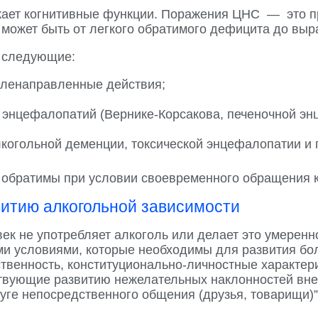
ает когнитивные функции. Поражения ЦНС — это пр
 может быть от легкого обратимого дефицита до выр
 следующие:
еленаправленные действия;
е энцефалопатий (Вернике-Корсакова, печеночной энц
лкогольной деменции, токсической энцефалопатии и 
я обратимы при условии своевременного обращения к
витию алкогольной зависимости
век не употребляет алкоголь или делает это умерен
ыми условиями, которые необходимы для развития бо
твенность, конституционально-личностные характери
ствующие развитию нежелательных наклонностей вн
руге непосредственного общения (друзья, товарищи)”