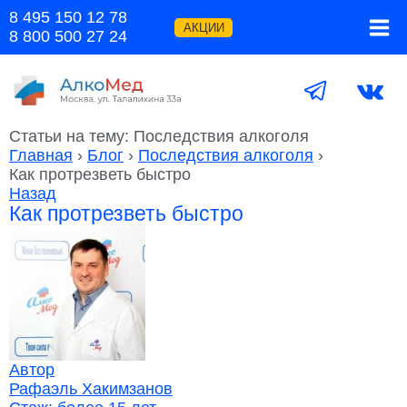
Перейти
8 495 150 12 78
к
АКЦИИ
8 800 500 27 24
содержимому
Статьи на тему: Последствия алкоголя
Главная
›
Блог
›
Последствия алкоголя
›
Как протрезветь быстро
Назад
Как протрезветь быстро
Автор
Рафаэль Хакимзанов