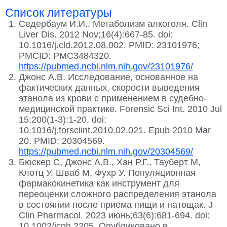
Список литературы
Седербаум И.И.. Метаболизм алкоголя. Clin
Liver Dis. 2012 Nov;16(4):667-85. doi:
10.1016/j.cld.2012.08.002. PMID: 23101976;
PMCID: PMC3484320.
https://pubmed.ncbi.nlm.nih.gov/23101976/
Джонс А.В. Исследование, основанное на
фактических данных, скорости выведения
этанола из крови с применением в судебно-
медицинской практике. Forensic Sci Int. 2010 Jul
15;200(1-3):1-20. doi:
10.1016/j.forsciint.2010.02.021. Epub 2010 Mar
20. PMID: 20304569.
https://pubmed.ncbi.nlm.nih.gov/20304569/
Бюскер С, Джонс А.В., Хан Р.Г., Тауберт М,
Клотц У, Шваб М, Фухр У. Популяционная
фармакокинетика как инструмент для
переоценки сложного распределения этанола
в состоянии после приема пищи и натощак. J
Clin Pharmacol. 2023 июнь;63(6):681-694. doi:
10.1002/jcph.2205. Опубликовано в