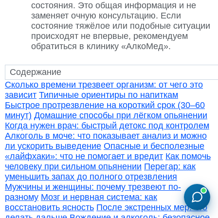
состояния. Это общая информация и не
заменяет очную консультацию. Если
состояние тяжёлое или подобные ситуации
происходят не впервые, рекомендуем
обратиться в клинику «АлкоМед».
Сколько времени трезвеет организм: от чего это
зависит
Типичные ориентиры по напиткам
Быстрое протрезвление на короткий срок (30–60
минут)
Домашние способы при лёгком опьянении
Когда нужен врач: быстрый детокс под контролем
Алкоголь в моче: что показывает анализ и можно
ли ускорить выведение
Опасные и бесполезные
«лайфхаки»: что не помогает и вредит
Как помочь
человеку при сильном опьянении
Перегар: как
уменьшить запах до полного отрезвления
Мужчины и женщины: почему трезвеют по-
разному
Мозг и нервная система: как
восстановить ясность
После экстренных мер: что
делать дальше
Вождение и алкоголь: безопасное