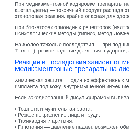
При медикаментозной кодировке препараты н
ацетальдегид — токсичный продукт распада э
этаноловая реакция, крайне опасная для здор
При блокаторах опиоидных рецепторов (налтре
Психологические методы (гипноз, метод Довже
Наиболее тяжёлые последствия — при подшивк
Тетлонг): резкое падение давления, судороги,
Реакция и последствия зависят от м
Медикаментозные препараты на дису
Химическая защита — один из эффективных м
импланта под кожу, внутримышечной инъекцие
Если закодированный дисульфирамом выпивае
• Тошнота и мучительная рвота;
• Резкое покраснение лица и груди;
• Тахикардия и аритмия;
• Гипотония — давление падает, возможен обм