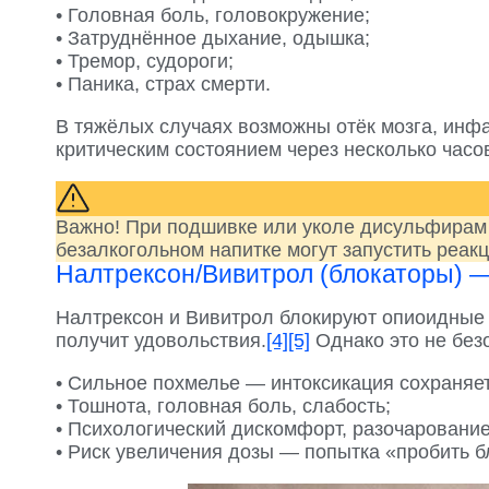
• Головная боль, головокружение;
• Затруднённое дыхание, одышка;
• Тремор, судороги;
• Паника, страх смерти.
В тяжёлых случаях возможны отёк мозга, инфа
критическим состоянием через несколько часо
Важно! При подшивке или уколе дисульфирам 
безалкогольном напитке могут запустить реак
Налтрексон/Вивитрол (блокаторы) — 
Налтрексон и Вивитрол блокируют опиоидные 
получит удовольствия.
[4]
[5]
Однако это не без
• Сильное похмелье — интоксикация сохраняет
• Тошнота, головная боль, слабость;
• Психологический дискомфорт, разочарование
• Риск увеличения дозы — попытка «пробить б