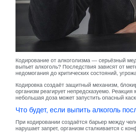
Кодирование от алкоголизма — серьёзный мед
выпьет алкоголь? Последствия зависят от мет
недомогания до критических состояний, угро
Кодировка создаёт защитный механизм, блок
организм реагирует непредсказуемо. Реакция 
небольшая доза может запустить опасный каск
Что будет, если выпить алкоголь по
При кодировании создаётся барьер между чел
нарушает запрет, организм сталкивается с ко