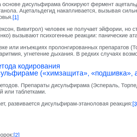
а основе дисульфирама блокируют фермент ацетал
танола. Ацетальдегид накапливается, вызывая сил
овья.
[1]
ксон, Вивитрол) человек не получает эйфории, но 
нко) вызывают психогенные реакции: панические ата
е или инъекциях пролонгированных препаратов (То
 аритмия, угнетение дыхания. В редких случаях возмо
етода кодирования
льфираме («химзащита», «подшивка», ам
етодов. Препараты дисульфирама (Эспераль, Торпе
й или таблетками.
т, развивается дисульфирам-этаноловая реакция:
[3
орок;
[2]