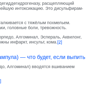
ьдегиддегидрогеназу, расщепляющий
ьнейшую интоксикацию. Это дисульфирам-
сталкивается с тяжёлым похмельем.
ки, головные боли, тревожность.
рпедо, Алгоминал, Эспераль, Аквилонг,
жны инфаркт, инсульт, кома.
[2]
пула) — что будет, если выпить
до, Алгоминал) вводятся вшиванием
]