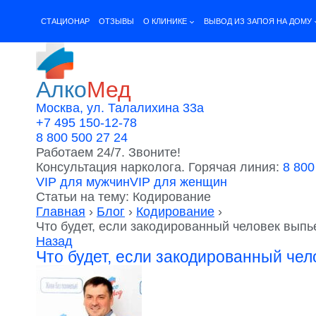
Перейти
к
CТАЦИОНАР
ОТЗЫВЫ
О КЛИНИКЕ
ВЫВОД ИЗ ЗАПОЯ НА ДОМУ
содержимому
Алко
Мед
Москва, ул. Талалихина 33а
+7 495 150-12-78
8 800 500 27 24
Работаем 24/7. Звоните!
Консультация нарколога. Горячая линия:
8 800
VIP для мужчин
VIP для женщин
Статьи на тему: Кодирование
Главная
›
Блог
›
Кодирование
›
Что будет, если закодированный человек выпь
Назад
Что будет, если закодированный чел