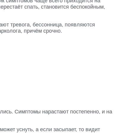
ик симптомов чаще всего приходится на
перестаёт спать, становится беспокойным,
тают тревога, бессонница, появляются
арколога, причём срочно.
ались. Симптомы нарастают постепенно, и на
жет уснуть, а если засыпает, то видит