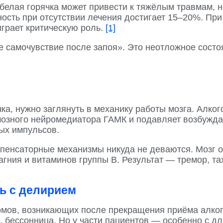
белая горячка может привести к тяжёлым травмам,
ость при отсутствии лечения достигает 15–20%. Пр
играет критическую роль.
[1]
е самочувствие после запоя». Это неотложное сост
чка, нужно заглянуть в механику работы мозга. Алк
мозного нейромедиатора ГАМК и подавляет возбужда
ых импульсов.
омпенсаторные механизмы никуда не деваются. Мозг 
агния и витаминов группы B. Результат — тремор, та
ь с делирием
мов, возникающих после прекращения приёма алкого
ь, бессонница. Но у части пациентов — особенно с 