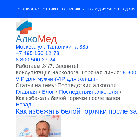
Перейти
к
CТАЦИОНАР
ОТЗЫВЫ
О КЛИНИКЕ
ВЫВОД ИЗ ЗАПОЯ НА ДОМУ
содержимому
Алко
Мед
Москва, ул. Талалихина 33а
+7 495 150-12-78
8 800 500 27 24
Работаем 24/7. Звоните!
Консультация нарколога. Горячая линия:
8 800
VIP для мужчин
VIP для женщин
Статьи на тему: Последствия алкоголя
Главная
›
Блог
›
Последствия алкоголя
›
Как избежать белой горячки после запоя
Назад
Как избежать белой горячки после з