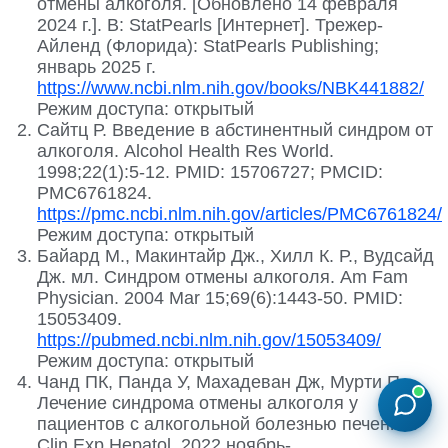
отмены алкоголя. [Обновлено 14 февраля
2024 г.]. В: StatPearls [Интернет]. Трежер-
Айленд (Флорида): StatPearls Publishing;
январь 2025 г.
https://www.ncbi.nlm.nih.gov/books/NBK441882/
Режим доступа: открытый
Сайтц Р. Введение в абстинентный синдром от
алкоголя. Alcohol Health Res World.
1998;22(1):5-12. PMID: 15706727; PMCID:
PMC6761824.
https://pmc.ncbi.nlm.nih.gov/articles/PMC6761824/
Режим доступа: открытый
Байард М., Макинтайр Дж., Хилл К. Р., Вудсайд
Дж. мл. Синдром отмены алкоголя. Am Fam
Physician. 2004 Mar 15;69(6):1443-50. PMID:
15053409.
https://pubmed.ncbi.nlm.nih.gov/15053409/
Режим доступа: открытый
Чанд ПК, Панда У, Махадеван Дж, Мурти П.
Лечение синдрома отмены алкоголя у
пациентов с алкогольной болезнью печени. J
Clin Exp Hepatol. 2022 ноябрь-