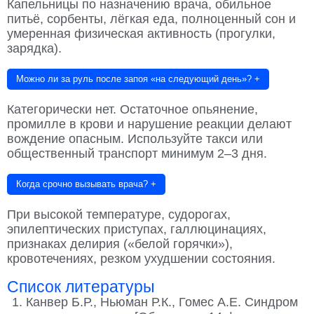
Капельницы по назначению врача, обильное
питьё, сорбенты, лёгкая еда, полноценный сон и
умеренная физическая активность (прогулки,
зарядка).
Можно ли за руль после запоя «на следующий день»?
+
Категорически нет. Остаточное опьянение,
промилле в крови и нарушение реакции делают
вождение опасным. Используйте такси или
общественный транспорт минимум 2–3 дня.
Когда срочно вызывать врача?
+
При высокой температуре, судорогах,
эпилептических приступах, галлюцинациях,
признаках делирия («белой горячки»),
кровотечениях, резком ухудшении состояния.
Список литературы
Канвер Б.Р., Ньюман Р.К., Гомес А.Е. Синдром