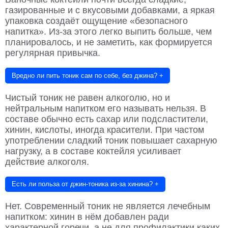
газированные и с вкусовыми добавками, а яркая
упаковка создаёт ощущение «безопасного
напитка». Из-за этого легко выпить больше, чем
планировалось, и не заметить, как формируется
регулярная привычка.
Вредно ли пить тоник сам по себе, без джина?
+
Чистый тоник не равен алкоголю, но и
нейтральным напитком его называть нельзя. В
составе обычно есть сахар или подсластители,
хинин, кислоты, иногда красители. При частом
употреблении сладкий тоник повышает сахарную
нагрузку, а в составе коктейля усиливает
действие алкоголя.
Есть ли польза от джин-тоника из-за хинина?
+
Нет. Современный тоник не является лечебным
напитком: хинин в нём добавлен ради
характерной горечи, а не для профилактики каких-