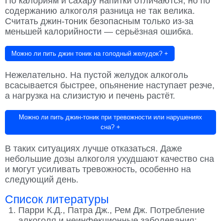
По калориям и сахару напитки отличаются, но по
содержанию алкоголя разница не так велика.
Считать джин-тоник безопасным только из-за
меньшей калорийности — серьёзная ошибка.
Можно ли пить джин тоник на голодный желудок?
+
Нежелательно. На пустой желудок алкоголь
всасывается быстрее, опьянение наступает резче,
а нагрузка на слизистую и печень растёт.
Можно ли пить джин-тоник при тревожности или нарушениях
сна?
+
В таких ситуациях лучше отказаться. Даже
небольшие дозы алкоголя ухудшают качество сна
и могут усиливать тревожность, особенно на
следующий день.
Список литературы
Парри К.Д., Патра Дж., Рем Дж. Потребление
алкоголя и неинфекционные заболевания: