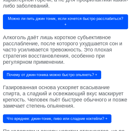
либо заболеваний.
Можно ли пить джин тоник, если хочется быстро расслабиться?
+
Алкоголь даёт лишь короткое субъективное
расслабление, после которого ухудшается сон и
часто усиливается тревожность. Это плохая
стратегия восстановления, особенно при
регулярном применении.
Почему от джин-тоника можно быстро опьянеть?
+
Газированная основа ускоряет всасывание
спирта, а сладкий и освежающий вкус маскирует
крепость. Человек пьёт быстрее обычного и позже
замечает степень опьянения.
Что вреднее: джин-тоник, пиво или сладкие коктейли?
+