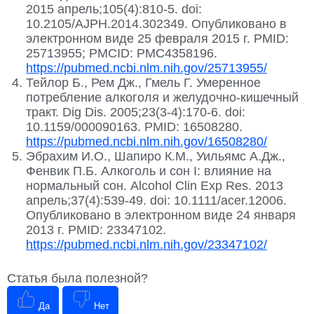
2015 апрель;105(4):810-5. doi:
10.2105/AJPH.2014.302349. Опубликовано в
электронном виде 25 февраля 2015 г. PMID:
25713955; PMCID: PMC4358196.
https://pubmed.ncbi.nlm.nih.gov/25713955/
Тейлор Б., Рем Дж., Гмель Г. Умеренное
потребление алкоголя и желудочно-кишечный
тракт. Dig Dis. 2005;23(3-4):170-6. doi:
10.1159/000090163. PMID: 16508280.
https://pubmed.ncbi.nlm.nih.gov/16508280/
Эбрахим И.О., Шапиро К.М., Уильямс А.Дж.,
Фенвик П.Б. Алкоголь и сон I: влияние на
нормальный сон. Alcohol Clin Exp Res. 2013
апрель;37(4):539-49. doi: 10.1111/acer.12006.
Опубликовано в электронном виде 24 января
2013 г. PMID: 23347102.
https://pubmed.ncbi.nlm.nih.gov/23347102/
Статья была полезной?
Да
Нет