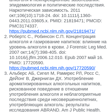
эпидемиология и политические последствия.
Наркотическая зависимость. 2011
окт;106(10):1718-24. doi: 10.1111/j.1360-
0443.2011.03605.x. PMID: 21819471; PMCID:
PMC3174337.
https://pubmed.ncbi.nlm.nih.gov/21819471/
Робертс С., Робинсон С.П. Концентрация
алкоголя и газирование напитков: влияние на
уровень алкоголя в крови. J Forensic Leg Med.
2007 окт;14(7):398-405. doi:
10.1016/j.jflm.2006.12.010. Epub 2007 май 16.
PMID: 17720590.
https://pubmed.ncbi.nlm.nih.gov/17720590/
Альберс АБ, Сигел М, Рамирес РЛ, Росс С,
ДеЙонг В, Джерниган ДХ. Употребление
ароматизированных алкогольных напитков,
рискованное поведение в отношении
употребления алкоголя и неблагоприятные
последствия среди несовершеннолетних,
употребляющих алкоголь: результаты
исследования ABRAND. Am J Public Health.