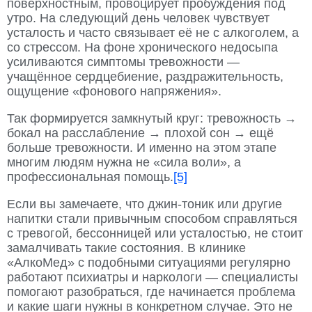
поверхностным, провоцирует пробуждения под
утро. На следующий день человек чувствует
усталость и часто связывает её не с алкоголем, а
со стрессом. На фоне хронического недосыпа
усиливаются симптомы тревожности —
учащённое сердцебиение, раздражительность,
ощущение «фонового напряжения».
Так формируется замкнутый круг: тревожность →
бокал на расслабление → плохой сон → ещё
больше тревожности. И именно на этом этапе
многим людям нужна не «сила воли», а
профессиональная помощь.
[5]
Если вы замечаете, что джин-тоник или другие
напитки стали привычным способом справляться
с тревогой, бессонницей или усталостью, не стоит
замалчивать такие состояния. В клинике
«АлкоМед» с подобными ситуациями регулярно
работают психиатры и наркологи — специалисты
помогают разобраться, где начинается проблема
и какие шаги нужны в конкретном случае. Это не