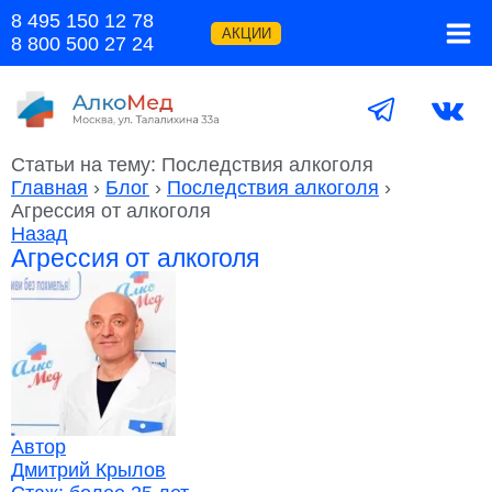
Перейти
8 495 150 12 78
к
АКЦИИ
8 800 500 27 24
содержимому
Статьи на тему: Последствия алкоголя
Главная
›
Блог
›
Последствия алкоголя
›
Агрессия от алкоголя
Назад
Агрессия от алкоголя
Автор
Дмитрий Крылов