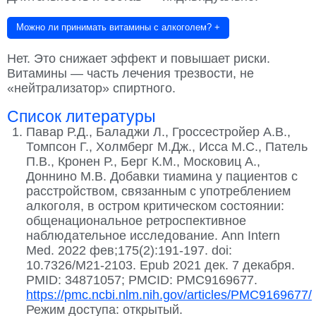
Можно ли принимать витамины с алкоголем?
+
Нет. Это снижает эффект и повышает риски.
Витамины — часть лечения трезвости, не
«нейтрализатор» спиртного.
Список литературы
Павар Р.Д., Баладжи Л., Гроссестройер А.В.,
Томпсон Г., Холмберг М.Дж., Исса М.С., Патель
П.В., Кронен Р., Берг К.М., Московиц А.,
Доннино М.В. Добавки тиамина у пациентов с
расстройством, связанным с употреблением
алкоголя, в остром критическом состоянии:
общенациональное ретроспективное
наблюдательное исследование. Ann Intern
Med. 2022 фев;175(2):191-197. doi:
10.7326/M21-2103. Epub 2021 дек. 7 декабря.
PMID: 34871057; PMCID: PMC9169677.
https://pmc.ncbi.nlm.nih.gov/articles/PMC9169677
/
Режим доступа: открытый.