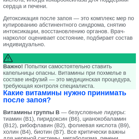
сердца и печени.
Детоксикация после запоя — это комплекс мер по
купированию абстинентного синдрома, снятию
интоксикации, восстановлению органов. Врач-
нарколог оценивает состояние, подбирает состав
индивидуально.
Важно!
Попытки самостоятельно ставить
капельницы опасны. Витамины при похмелье в
составе инфузий — это медицинская процедура,
требующая контроля специалиста.
Какие витамины нужно принимать
после запоя?
Витамины группы B
— безусловные лидеры:
тиамин (В1), пиридоксин (В6), цианокобаламин
(В12), рибофлавин (В2), фолиевая кислота (В9),
холин (В4), биотин (В7). Все критически важны
для нервной системы, метаболизма, печени.