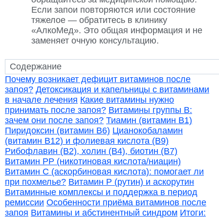
Если запои повторяются или состояние
тяжелое — обратитесь в клинику
«АлкоМед». Это общая информация и не
заменяет очную консультацию.
Почему возникает дефицит витаминов после
запоя?
Детоксикация и капельницы с витаминами
в начале лечения
Какие витамины нужно
принимать после запоя?
Витамины группы B:
зачем они после запоя?
Тиамин (витамин B1)
Пиридоксин (витамин B6)
Цианокобаламин
(витамин B12) и фолиевая кислота (B9)
Рибофлавин (B2), холин (B4), биотин (B7)
Витамин PP (никотиновая кислота/ниацин)
Витамин C (аскорбиновая кислота): помогает ли
при похмелье?
Витамин P (рутин) и аскорутин
Витаминные комплексы и поддержка в период
ремиссии
Особенности приёма витаминов после
запоя
Витамины и абстинентный синдром
Итоги: