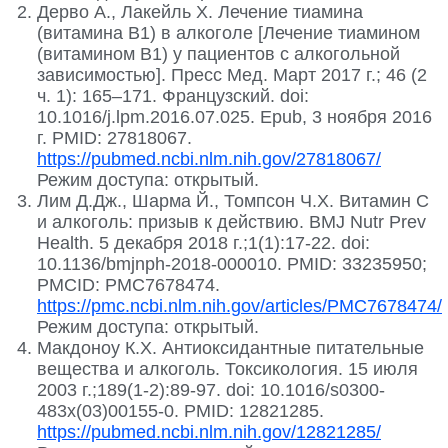
Дерво А., Лакейль X. Лечение тиамина
(витамина B1) в алкоголе [Лечение тиамином
(витамином B1) у пациентов с алкогольной
зависимостью]. Пресс Мед. Март 2017 г.; 46 (2
ч. 1): 165–171. Французский. doi:
10.1016/j.lpm.2016.07.025. Epub, 3 ноября 2016
г. PMID: 27818067.
https://pubmed.ncbi.nlm.nih.gov/27818067/
Режим доступа: открытый.
Лим Д.Дж., Шарма Й., Томпсон Ч.Х. Витамин С
и алкоголь: призыв к действию. BMJ Nutr Prev
Health. 5 декабря 2018 г.;1(1):17-22. doi:
10.1136/bmjnph-2018-000010. PMID: 33235950;
PMCID: PMC7678474.
https://pmc.ncbi.nlm.nih.gov/articles/PMC7678474/
Режим доступа: открытый.
Макдоноу К.Х. Антиоксидантные питательные
вещества и алкоголь. Токсикология. 15 июля
2003 г.;189(1-2):89-97. doi: 10.1016/s0300-
483x(03)00155-0. PMID: 12821285.
https://pubmed.ncbi.nlm.nih.gov/12821285/