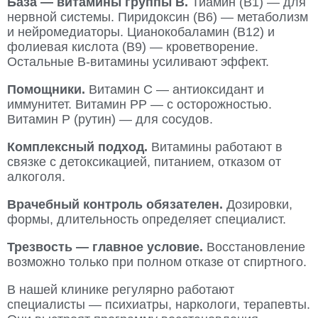
База — витамины группы B.
Тиамин (В1) — для
нервной системы. Пиридоксин (В6) — метаболизм
и нейромедиаторы. Цианокобаламин (В12) и
фолиевая кислота (В9) — кроветворение.
Остальные B-витамины усиливают эффект.
Помощники.
Витамин C — антиоксидант и
иммунитет. Витамин PP — с осторожностью.
Витамин P (рутин) — для сосудов.
Комплексный подход.
Витамины работают в
связке с детоксикацией, питанием, отказом от
алкоголя.
Врачебный контроль обязателен.
Дозировки,
формы, длительность определяет специалист.
Трезвость — главное условие.
Восстановление
возможно только при полном отказе от спиртного.
В нашей клинике регулярно работают
специалисты — психиатры, наркологи, терапевты.