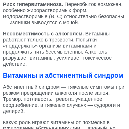
Риск гипервитаминоза.
Переизбыток возможен,
особенно жирорастворимых форм.
Водорастворимые (B, C) относительно безопасны
— излишки выводятся с мочой.
Несовместимость с алкоголем.
Витамины
работают только в трезвости. Попытки
«поддержать» организм витаминами и
продолжать пить бессмысленны. Алкоголь
разрушает витамины, усиливает токсическое
действие.
Витамины и абстинентный синдром
Абстинентный синдром — тяжелые симптомы при
резком прекращении алкоголя после запоя.
Тремор, потливость, тревога, учащенное
сердцебиение, в тяжелых случаях — судороги и
делирий.
Какую роль играют витамины от похмелья в
купировании абстиненции? Они — важный, но