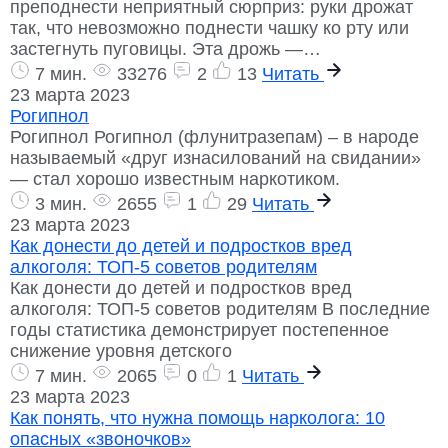
преподнести неприятный сюрприз: руки дрожат
так, что невозможно поднести чашку ко рту или
застегнуть пуговицы. Эта дрожь —…
7 мин.
33276
2
13
Читать
23 марта 2023
Рогипнол
Рогипнол Рогипнол (флунитразепам) – в народе
называемый «друг изнасилований на свидании»
— стал хорошо известным наркотиком.
3 мин.
2655
1
29
Читать
23 марта 2023
Как донести до детей и подростков вред
алкоголя: ТОП-5 советов родителям
Как донести до детей и подростков вред
алкоголя: ТОП-5 советов родителям В последние
годы статистика демонстрирует постепенное
снижение уровня детского
7 мин.
2065
0
1
Читать
23 марта 2023
Как понять, что нужна помощь нарколога: 10
опасных «звоночков»