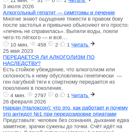
11 мин.
31
0
1
Читать
3 июля 2026
Алкогольный гепатит — симптомы и лечение
Многие знают ощущение тяжести в правом боку
после застолья и привычно объясняют его просто:
«печень не справилась». Выпили воды, поели
чего-то лёгкого — и всё…
10 мин.
458
2
1
Читать
25 мая 2023
ПЕРЕДАЕТСЯ ЛИ АЛКОГОЛИЗМ ПО
НАСЛЕДСТВУ?
Есть стойкое убеждение, что алкоголизм или
склонность к нему обусловлены генетически —
ген пагубной тяги к спиртному передается из
поколения в поколение.
4 мин.
2797
0
1
Читать
26 февраля 2026
Наркан (Налоксон): что это, как работает и почему
это антидот №1 при передозировке опиатами
Представьте: человек без сознания, дыхание едва
заметное, зрачки сужены до точки. Счёт идёт на