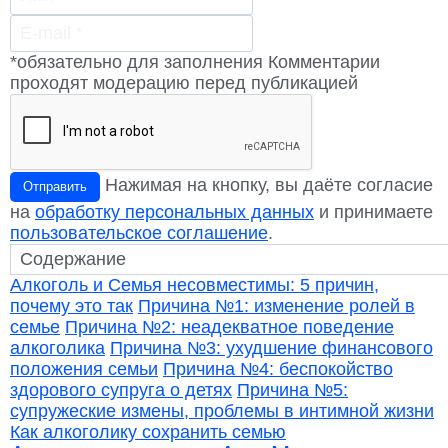
*обязательно для заполнения
Комментарии
проходят модерацию перед публикацией
Нажимая на кнопку, вы даёте согласие
Отправить
на
обработку персональных данных
и принимаете
пользовательское соглашение
.
Алкоголь и Семья несовместимы: 5 причин,
почему это так
Причина №1: изменение ролей в
семье
Причина №2: неадекватное поведение
алкоголика
Причина №3: ухудшение финансового
положения семьи
Причина №4: беспокойство
здорового супруга о детях
Причина №5:
супружеские измены, проблемы в интимной жизни
Как алкоголику сохранить семью