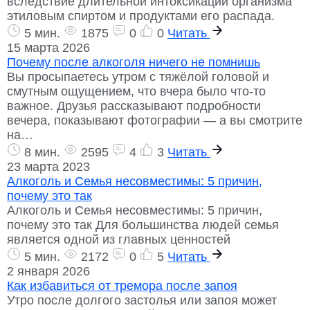
вследствие длительной интоксикации организма
этиловым спиртом и продуктами его распада.
5 мин.
1875
0
0
Читать
15 марта 2026
Почему после алкоголя ничего не помнишь
Вы просыпаетесь утром с тяжёлой головой и
смутным ощущением, что вчера было что-то
важное. Друзья рассказывают подробности
вечера, показывают фотографии — а вы смотрите
на…
8 мин.
2595
4
3
Читать
23 марта 2023
Алкоголь и Семья несовместимы: 5 причин,
почему это так
Алкоголь и Семья несовместимы: 5 причин,
почему это так Для большинства людей семья
является одной из главных ценностей
5 мин.
2172
0
5
Читать
2 января 2026
Как избавиться от тремора после запоя
Утро после долгого застолья или запоя может