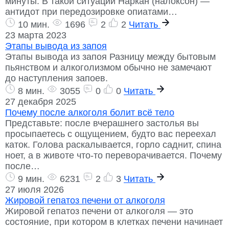
минуты. В такой ситуации Наркан (налоксон) —
антидот при передозировке опиатами…
10 мин.
1696
2
2
Читать
23 марта 2023
Этапы вывода из запоя
Этапы вывода из запоя Разницу между бытовым
пьянством и алкоголизмом обычно не замечают
до наступления запоев.
8 мин.
3055
0
0
Читать
27 декабря 2025
Почему после алкоголя болит всё тело
Представьте: после вчерашнего застолья вы
просыпаетесь с ощущением, будто вас переехал
каток. Голова раскалывается, горло саднит, спина
ноет, а в животе что-то переворачивается. Почему
после…
9 мин.
6231
2
3
Читать
27 июля 2026
Жировой гепатоз печени от алкоголя
Жировой гепатоз печени от алкоголя — это
состояние, при котором в клетках печени начинает