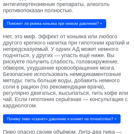
антигипертензивные препараты, алкоголь
противопоказан полностью.
Поможет ли рюмка коньяка при низком давлении?
+
Нет, это миф. Эффект от коньяка или любого
другого крепкого напитка при гипотонии краткий и
непредсказуемый. У одних АД может немного
подняться, у других — упасть ещё ниже. Вы
рискуете получить слабость, головокружение,
обморок, ухудшение кровообращения мозга.
Безопаснее использовать немедикаментозные
методы: пить больше воды, добавить немного
соли в рацион (по рекомендации врача),
регулярно двигаться, высыпаться, пить кофе или
чай. Если гипотония серьёзная — консультация с
кардиологом.
Почему пиво «скачет» давление и влияет на почки/отёки?
+
Пиво опасно своим объёмом. Литр-два пива —