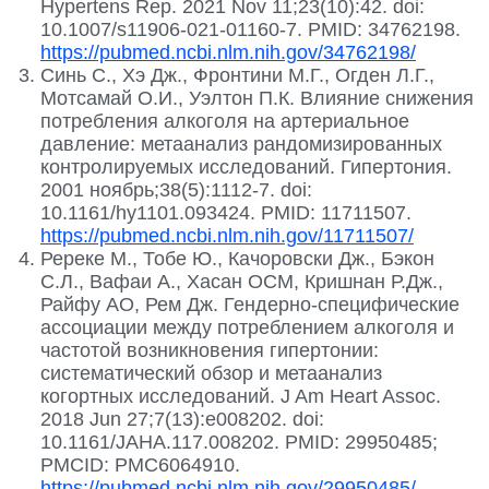
Hypertens Rep. 2021 Nov 11;23(10):42. doi:
10.1007/s11906-021-01160-7. PMID: 34762198.
https://pubmed.ncbi.nlm.nih.gov/34762198/
Синь С., Хэ Дж., Фронтини М.Г., Огден Л.Г.,
Мотсамай О.И., Уэлтон П.К. Влияние снижения
потребления алкоголя на артериальное
давление: метаанализ рандомизированных
контролируемых исследований. Гипертония.
2001 ноябрь;38(5):1112-7. doi:
10.1161/hy1101.093424. PMID: 11711507.
https://pubmed.ncbi.nlm.nih.gov/11711507/
Ререке М., Тобе Ю., Качоровски Дж., Бэкон
С.Л., Вафаи А., Хасан ОСМ, Кришнан Р.Дж.,
Райфу АО, Рем Дж. Гендерно-специфические
ассоциации между потреблением алкоголя и
частотой возникновения гипертонии:
систематический обзор и метаанализ
когортных исследований. J Am Heart Assoc.
2018 Jun 27;7(13):e008202. doi:
10.1161/JAHA.117.008202. PMID: 29950485;
PMCID: PMC6064910.
https://pubmed.ncbi.nlm.nih.gov/29950485/