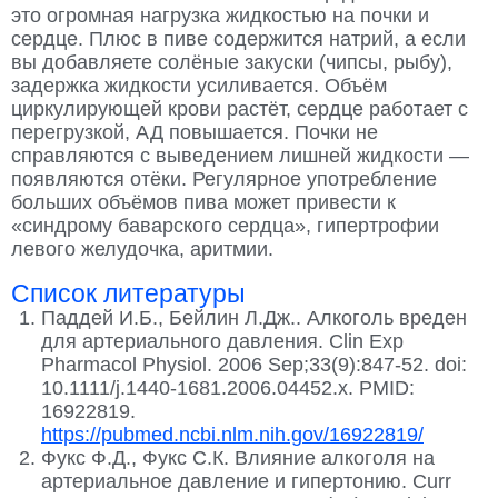
это огромная нагрузка жидкостью на почки и
сердце. Плюс в пиве содержится натрий, а если
вы добавляете солёные закуски (чипсы, рыбу),
задержка жидкости усиливается. Объём
циркулирующей крови растёт, сердце работает с
перегрузкой, АД повышается. Почки не
справляются с выведением лишней жидкости —
появляются отёки. Регулярное употребление
больших объёмов пива может привести к
«синдрому баварского сердца», гипертрофии
левого желудочка, аритмии.
Список литературы
Паддей И.Б., Бейлин Л.Дж.. Алкоголь вреден
для артериального давления. Clin Exp
Pharmacol Physiol. 2006 Sep;33(9):847-52. doi:
10.1111/j.1440-1681.2006.04452.x. PMID:
16922819.
https://pubmed.ncbi.nlm.nih.gov/16922819/
Фукс Ф.Д., Фукс С.К. Влияние алкоголя на
артериальное давление и гипертонию. Curr