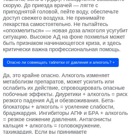
скорую. До приезда врачей — лягте с
приподнятой головой, пейте воду, обеспечьте
доступ свежего воздуха. Не принимайте
лекарства самостоятельно. Не пытайтесь
«опохмелиться» — новая доза алкоголя усугубит
ситуацию. Высокое АД на фоне похмелья может
быть признаком начинающегося криза, и здесь
критически важна профессиональная помощь.
Опасно ли совмещать таблетки от давления и алкоголь?
+
Да, это крайне опасно. Алкоголь изменяет
метаболизм препаратов, может усилить или
ослабить их действие, спровоцировать опасные
побочные эффекты. Диуретики + алкоголь = риск
резкого падения АД и обезвоживания. Бета-
блокаторы + алкоголь = усиление слабости,
брадикардия. Ингибиторы АПФ и БРА + алкоголь
= резкое снижение давления. Антагонисты
кальция + алкоголь = головокружение,
тахикардия. Если вы принимаете