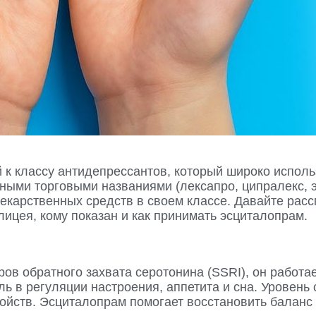
 к классу антидепрессантов, который широко исполь
ыми торговыми названиями (лексапро, ципралекс, э
арственных средств в своем классе. Давайте рассмо
лицея, кому показан и как принимать эсциталопрам.
ов обратного захвата серотонина (SSRI), он работа
ь в регуляции настроения, аппетита и сна. Уровень
ойств. Эсциталопрам помогает восстановить баланс 