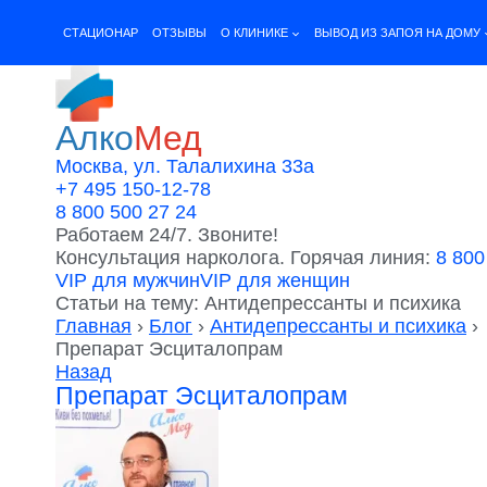
Перейти
к
CТАЦИОНАР
ОТЗЫВЫ
О КЛИНИКЕ
ВЫВОД ИЗ ЗАПОЯ НА ДОМУ
содержимому
Алко
Мед
Москва, ул. Талалихина 33а
+7 495 150-12-78
8 800 500 27 24
Работаем 24/7. Звоните!
Консультация нарколога. Горячая линия:
8 800
VIP для мужчин
VIP для женщин
Статьи на тему: Антидепрессанты и психика
Главная
›
Блог
›
Антидепрессанты и психика
›
Препарат Эсциталопрам
Назад
Препарат Эсциталопрам