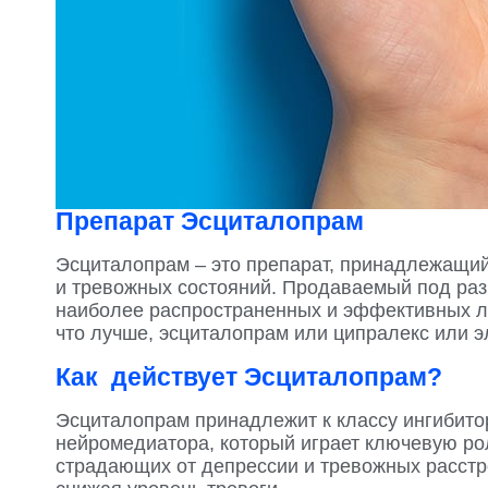
Препарат Эсциталопрам
Эсциталопрам – это препарат, принадлежащий
и тревожных состояний. Продаваемый под разн
наиболее распространенных и эффективных лек
что лучше, эсциталопрам или ципралекс или э
Как действует Эсциталопрам?
Эсциталопрам принадлежит к классу ингибитор
нейромедиатора, который играет ключевую рол
страдающих от депрессии и тревожных расстр