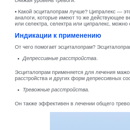
снижая уровень тревоги.
▪️ Какой эсциталопрам лучше? Ципралекс — э
аналоги, которые имеют то же действующее в
или селектра, селектра или ципралекс, можно
Индикации к применению
От чего помогает эсциталопрам? Эсциталопра
Депрессивные расстройства
.
Эсциталопрам применяется для лечения мажо
расстройства и других форм депрессивных со
Тревожные расстройства.
Он также эффективен в лечении общего тревож