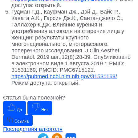
доступа: открытый.
Гудман Г.Д., Кауфман Дж., Дэй Д., Вайс Р.,
Кавата А.К., Гарсия Дж.К., Сантанджело С.,
Галлахер К.Дж. Влияние курения и
употребления алкоголя на старение лица у
женщин: результаты крупного
многонационального, многорасового,
поперечного исследования. J Clin Aesthet
Dermatol. 2019 авг.;12(8):28-39. Опубликовано
в электронном виде 1 августа 2019 г. PMID:
31531169; PMCID: PMC6715121.
https://pubmed.ncbi.nlm.nih.gov/31531169/
Режим доступа: открытый.
Статья была полезной?
Да
Нет
Ссылка
Последствия алкоголя