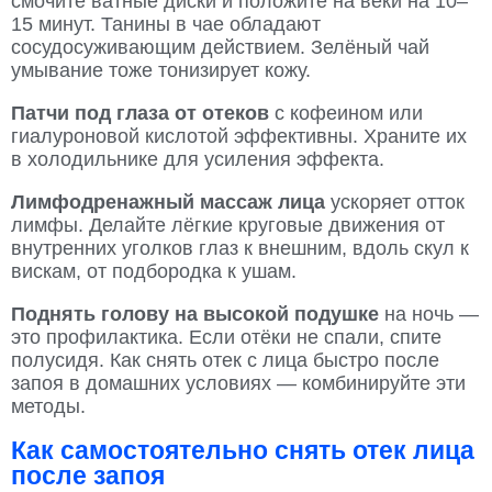
смочите ватные диски и положите на веки на 10–
15 минут. Танины в чае обладают
сосудосуживающим действием. Зелёный чай
умывание тоже тонизирует кожу.
Патчи под глаза от отеков
с кофеином или
гиалуроновой кислотой эффективны. Храните их
в холодильнике для усиления эффекта.
Лимфодренажный массаж лица
ускоряет отток
лимфы. Делайте лёгкие круговые движения от
внутренних уголков глаз к внешним, вдоль скул к
вискам, от подбородка к ушам.
Поднять голову на высокой подушке
на ночь —
это профилактика. Если отёки не спали, спите
полусидя. Как снять отек с лица быстро после
запоя в домашних условиях — комбинируйте эти
методы.
Как самостоятельно снять отек лица
после запоя