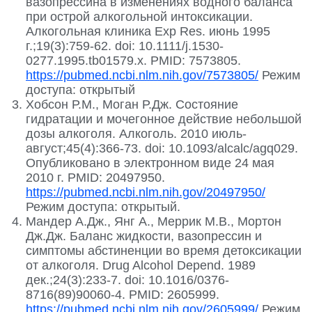
вазопрессина в изменениях водного баланса
при острой алкогольной интоксикации.
Алкогольная клиника Exp Res. июнь 1995
г.;19(3):759-62. doi: 10.1111/j.1530-
0277.1995.tb01579.x. PMID: 7573805.
https://pubmed.ncbi.nlm.nih.gov/7573805/
Режим
доступа: открытый
Хобсон Р.М., Моган Р.Дж. Состояние
гидратации и мочегонное действие небольшой
дозы алкоголя. Алкоголь. 2010 июль-
август;45(4):366-73. doi: 10.1093/alcalc/agq029.
Опубликовано в электронном виде 24 мая
2010 г. PMID: 20497950.
https://pubmed.ncbi.nlm.nih.gov/20497950/
Режим доступа: открытый.
Мандер А.Дж., Янг А., Меррик М.В., Мортон
Дж.Дж. Баланс жидкости, вазопрессин и
симптомы абстиненции во время детоксикации
от алкоголя. Drug Alcohol Depend. 1989
дек.;24(3):233-7. doi: 10.1016/0376-
8716(89)90060-4. PMID: 2605999.
https://pubmed.ncbi.nlm.nih.gov/2605999/
Режим