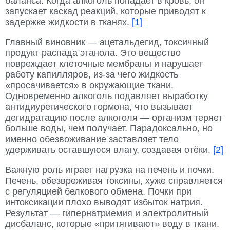
баланса. Когда алкоголь попадает в кровь, он
запускает каскад реакций, которые приводят к
задержке жидкости в тканях.
[1]
Главный виновник — ацетальдегид, токсичный
продукт распада этанола. Это вещество
повреждает клеточные мембраны и нарушает
работу капилляров, из-за чего жидкость
«просачивается» в окружающие ткани.
Одновременно алкоголь подавляет выработку
антидиуретического гормона, что вызывает
дегидратацию после алкоголя — организм теряет
больше воды, чем получает. Парадоксально, но
именно обезвоживание заставляет тело
удерживать оставшуюся влагу, создавая отёки.
[2]
Важную роль играет нагрузка на печень и почки.
Печень, обезвреживая токсины, хуже справляется
с регуляцией белкового обмена. Почки при
интоксикации плохо выводят избыток натрия.
Результат — гипернатриемия и электролитный
дисбаланс, которые «притягивают» воду в ткани.