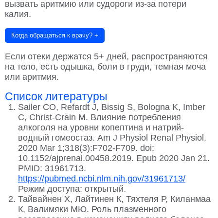
вызвать аритмию или судороги из-за потери
калия.
Когда обращаться к врачу?
+
Если отеки держатся 5+ дней, распространяются
на тело, есть одышка, боли в груди, темная моча
или аритмия.
Список литературы
Sailer CO, Refardt J, Bissig S, Bologna K, Imber
C, Christ-Crain M. Влияние потребления
алкоголя на уровни копептина и натрий-
водный гомеостаз. Am J Physiol Renal Physiol.
2020 Mar 1;318(3):F702-F709. doi:
10.1152/ajprenal.00458.2019. Epub 2020 Jan 21.
PMID: 31961713.
https://pubmed.ncbi.nlm.nih.gov/31961713/
Режим доступа: открытый.
Тайвайнен Х, Лайтинен К, Тяхтеля Р, Киланмаа
К, Валимяки МЮ. Роль плазменного