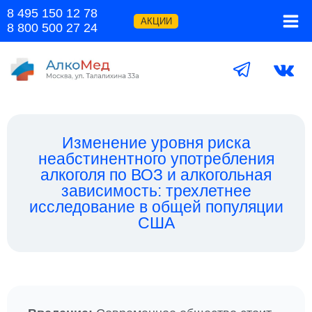
Перейти
8 495 150 12 78
к
АКЦИИ
8 800 500 27 24
содержимому
Изменение уровня риска
неабстинентного употребления
алкоголя по ВОЗ и алкогольная
зависимость: трехлетнее
исследование в общей популяции
США