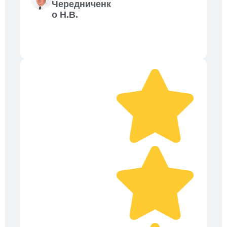
Чередниченк
о Н.В.